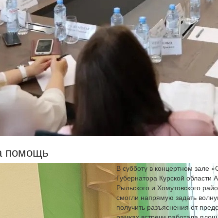
а помощь
В субботу в концертном зале «
Губернатора Курской области 
Рыльского и Хомутовского райо
смогли напрямую задать волну
получить разъяснения от пред
рамках встречи работала площ