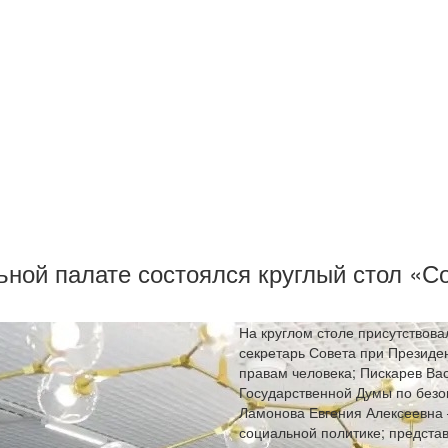
ьной палате состоялся круглый стол «С
На круглом столе присутствова
секретарь Совета при Президе
правам человека; Пискарев Ва
Государственной Думы по безо
Ламонова Евгения Алексеевна
социальной политике; предста