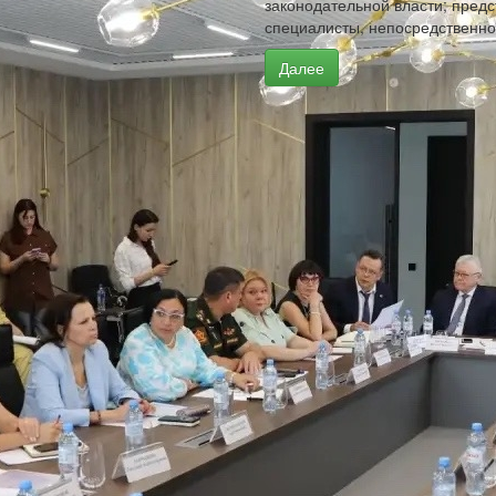
законодательной власти; предс
специалисты, непосредственн
Далее