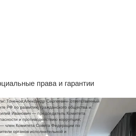
оциальные права и гарантии
ли: Точенов Александр Сергеевич- ответственный
нте РФ по развитию гражданского общества и
силий Иванович — председатель Комитета
пасности и противодействию коррупции;
 — член Комитета Совета Федерации по
вители органов исполнительной и