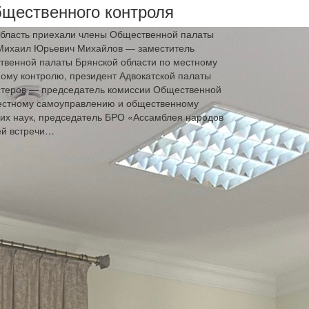
бщественного контроля
область приехали члены Общественной палаты
Михаил Юрьевич Михайлов — заместитель
твенной палаты Брянской области по местному
му контролю, президент Адвокатской палаты
стеров — председатель комиссии Общественной
местному самоуправлению и общественному
ких наук, председатель БРО «Ассамблея народов
ей встречи…