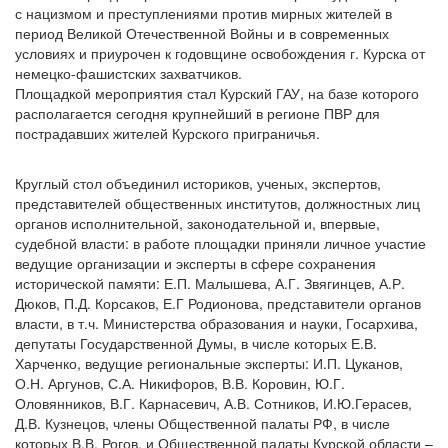
с нацизмом и преступлениями против мирных жителей в
период Великой Отечественной Войны и в современных
условиях и приурочен к годовщине освобождения г. Курска от
немецко-фашистских захватчиков.
Площадкой мероприятия стал Курский ГАУ, на базе которого
располагается сегодня крупнейший в регионе ПВР для
пострадавших жителей Курского приграничья.
Круглый стол объединил историков, ученых, экспертов,
представителей общественных институтов, должностных лиц
органов исполнительной, законодательной и, впервые,
судебной власти: в работе площадки приняли личное участие
ведущие организации и эксперты в сфере сохранения
исторической памяти: Е.П. Малышева, А.Г. Звягинцев, А.Р.
Дюков, П.Д. Корсаков, Е.Г Родионова, представители органов
власти, в т.ч. Министерства образования и науки, Госархива,
депутаты Государственной Думы, в числе которых Е.В.
Харченко, ведущие региональные эксперты: И.П. Цуканов,
О.Н. Аргунов, С.А. Никифоров, В.В. Коровин, Ю.Г.
Оловянников, В.Г. Карнасевич, А.В. Сотников, И.Ю.Герасев,
Д.В. Кузнецов, члены Общественной палаты РФ, в числе
которых В.В. Рогов, и Общественной палаты Курской области –