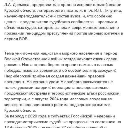
Л.А. Дремова, представители органов исполнительной власти
Курской области, литераторы и писатели, в т.ч. И.Н. Пичугина,
научно-преподавательский состав вузов, и, что особенно
ценно – представители судейского сообщества – краевых и
областных судов, которые вынесли современные решения о
признании геноцидом преступлений против мирных жителей в
период ВОВ.
Тема уничтожения нацистами мирного населения в период
Великой Отечественной войны всегда находит отклик среди
россиян. Наша страна бережно хранит память о славных
победах, тяжелых временах и об особой роли правосудия:
Нюрнбергский трибунал создал важнейший правовой
прецедент. Но сегодня уроки Нюрнберга оказываются не
только уроками истории: неонацисты последовательно
продолжают обстрелы и террористические атаки российской
территории, а с августа 2024 года массовым злодеяниям
киевского неонацистского режима подвергаются жители
Курской области.
За период с 2020 года в субъектах Российской Федерации
проходят исторические судебные процессы: по состоянию на
12 февраля 2025 г. вынесено 27 судебных решений о