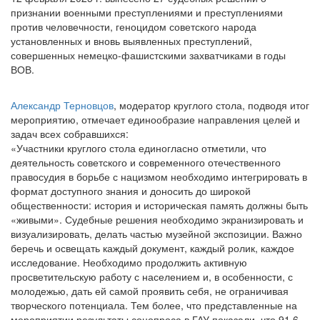
признании военными преступлениями и преступлениями
против человечности, геноцидом советского народа
установленных и вновь выявленных преступлений,
совершенных немецко-фашистскими захватчиками в годы
ВОВ.
Александр Терновцов
, модератор круглого стола, подводя итог
мероприятию, отмечает единообразие направления целей и
задач всех собравшихся:
«Участники круглого стола единогласно отметили, что
деятельность советского и современного отечественного
правосудия в борьбе с нацизмом необходимо интегрировать в
формат доступного знания и доносить до широкой
общественности: история и историческая память должны быть
«живыми». Судебные решения необходимо экранизировать и
визуализировать, делать частью музейной экспозиции. Важно
беречь и освещать каждый документ, каждый ролик, каждое
исследование. Необходимо продолжить активную
просветительскую работу с населением и, в особенности, с
молодежью, дать ей самой проявить себя, не ограничивая
творческого потенциала. Тем более, что представленные на
мероприятии результаты соцопроса в ГАУ показали, что 91,6