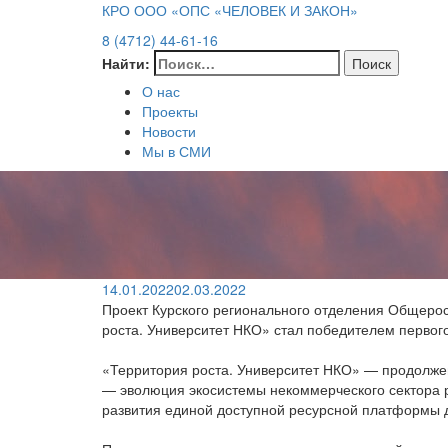
КРО ООО «ОПС «ЧЕЛОВЕК И ЗАКОН»
8 (4712) 44-61-16
Найти:
О нас
Проекты
Новости
Мы в СМИ
14.01.2022
02.03.2022
Проект Курского регионального отделения Общеро
роста. Университет НКО» стал победителем первого
«Территория роста. Университет НКО» — продолжени
— эволюция экосистемы некоммерческого сектора р
развития единой доступной ресурсной платформы д