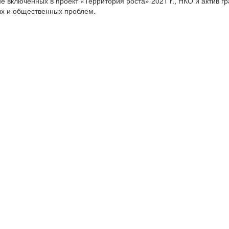
е включенных в проект «Территория роста» 2021 г., НКО и актив г
ых и общественных проблем.