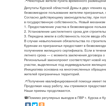
📍Некоторые жители пункта временного размещени
Депутаты Курской областной Думы в двух чтениях е
безвозмездное пользование жителям приграничья, 
Согласно действующему законодательству, при по
в государственную собственность. Новый механизм
1. Предоставление участка в безвозмездное пользо
2. Установление шестилетнего срока для строитель
3. Передача земли в собственность после ввода об
В случае невыполнения обязательства по строитель
Курянам из приграничья предоставят в безвозмездн
получением жилищного сертификата. Если в течение
летнего срока — с момента заключения договора о 
Региональный законопроект соответствует новой н
участки, выделенные под индивидуальное жилищное 
Инициатива основана на многочисленных обращени
жителей приграничных территорий.
📌Получение квалифицированной помощи имеет пер
Продолжая нашу работу, мы стремимся предостав
Наши приемы продолжаются.
☎Помимо регулярных выездов в ПВР г. Курска и Ку