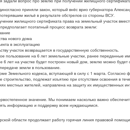
я задали вопрос про землю при получении жилищного сертификат
диногласно приняли закон, который внёс врио губернатора Алекса
потерявшим жильё в результате обстрелов со стороны ВСУ.
лучении жилищного сертификата права на земельный участок вмес
 предполагает поэтапный процесс возврата земли:
вание
ства нового дома
ъекта в эксплуатацию
ству участок возвращается в государственную собственность.
ое пользование на 6 лет земельные участки, ранее переданные им
 6 лет на участке будет построен новый дом, землю можно будет 
передаче земли в пользование.
орме Земельного кодекса, вступающей в силу с 1 марта. Согласно
строительство, подлежат изъятию при отсутствии освоения в тече
ях местных жителей, направлена на защиту их имущественных инт
востепенное значение. Мы понимаем насколько важно обеспечить 
лять информацию и поддержку всем нуждающимся.
рской области продолжает работу горячая линия правовой помощи 