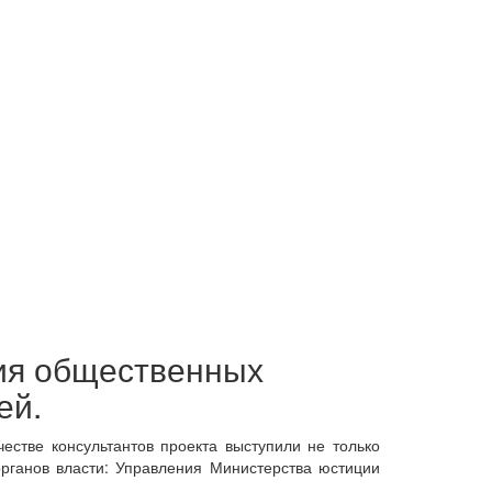
тия общественных
ей.
естве консультантов проекта выступили не только
органов власти: Управления Министерства юстиции