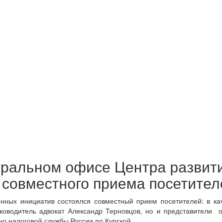
ентральном офисе Центра разви
совместного приема посетител
нных инициатив состоялся совместный прием посетителей: в кач
уководитель адвокат Александр Терновцов, но и представители 
но налоговой службы России по Курской.