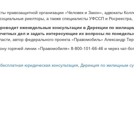
ы правозащитной организации «Человек и Закон», адвокаты Колле
 социальные риелторы, а также специалисты УФССП и Росреестра, 
проводит еженедельные консультации в Дирекции по жилищн
етных дел и задать интересующие их вопросы по понедельник
бласти, автор федерального проекта «Правомобиль» Александр Тер
ну горячей линии «Правомобиля» 8-800-101-66-46 и через чат-бот
ь
бесплатная юридическая консультация
,
Дирекция по жилищным с