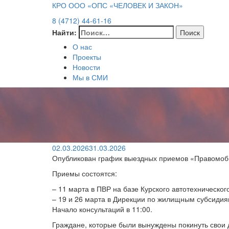
КРО ООО «ОПС «ЧЕЛОВЕК И ЗАКОН»
8 (4712) 44-61-16
Найти:
О нас
Проекты
Новости
Мы в СМИ
02.03.2026
31.03.2026
Опубликован график выездных приемов «Правомоби
Приемы состоятся:
– 11 марта в ПВР на базе Курского автотехническог
– 19 и 26 марта в Дирекции по жилищным субсидиям К
Начало консультаций в 11:00.
Граждане, которые были вынуждены покинуть свои 