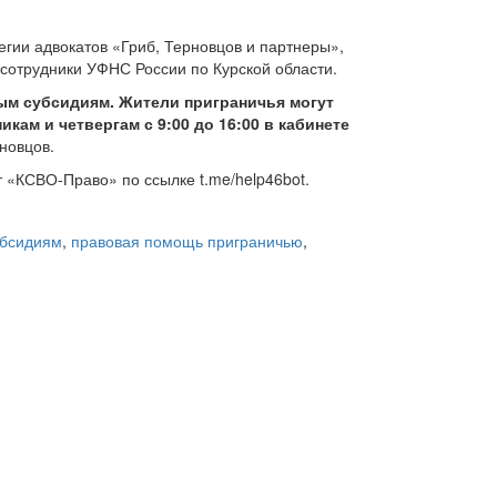
гии адвокатов «Гриб, Терновцов и партнеры»,
сотрудники УФНС России по Курской области.
ым субсидиям. Жители приграничья могут
ам и четвергам с 9:00 до 16:00 в кабинете
новцов.
 «КСВО-Право» по ссылке t.me/help46bot.
убсидиям
,
правовая помощь приграничью
,