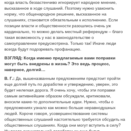
когда власть беззастенчиво игнорирует народное мнение,
высказанное в ходе слушаний. Поэтому нужно узаконить
норму, что общенародное решение, высказанное на
слушаниях, становится обязательным к исполнению. Если
позиции власти и общественности разошлись очень уж
кардинально, то можно делать местный референдум – благо
такая возможность у нас в законодательстве о
самоуправлении предусмотрена. Только так! Иначе люди
всегда будут подозревать профанацию.
ВЗГЛЯД: Когда именно предлагаемые вами поправки
могут быть внедрены в жизнь? Это ведь процесс,
наверное, долгий…
В. Г.:
Да, вышеназванным предложениям предстоит пройти
еще долгий путь по доработке и утверждению, уверен, это
будет нелегкая дорога. Я очень хочу, чтобы эти поправки
самым активнейшим образом обсуждали, критиковали,
вносили какие-то дополнительные идеи. Нужно, чтобы о
предложениях узнало как можно больше неравнодушных
людей. Короче говоря, усовершенствование системы
общественных слушаний настоятельно требуется обсудить на
общественных слушаниях. Когда они могут вступить в силу?
Ну после окончательной доработки их еще будут