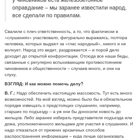
оправдание – мы заранее известили народ,
все сделали по правилам.
Свалили с плеч ответственность, а то, что фактически в
«слушаниях» участвовало, фигурально выражаясь, полтора
человека, которых выдают за «глас народный», никого и не
волнует. Народ это видит, раздражается – и порой дело
доходит до открытой конфронтации. Отсюда все наши беды,
связанные с регулярно вспыхивающим противостоянием
чиновников и общественности – случаев много, и они на
слуху.
ВЗГЛЯД: И как можно помочь делу?
В. Г.:
Надо обеспечить настоящую массовость. Тут есть много
возможностей. На мой взгляд, можно было бы в обязательном
порядке извещать о предстоящих слушаниях, например,
старших по подъезду – а уж они бы доносили новость до
жильцов. Либо заранее избирать представителя подъезда или
дома, уполномоченного жильцами для участия в слушаниях. И
надо отказаться от прежних архаичных способов
распространения информации – куда лучше организовать