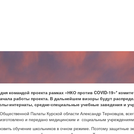
одня командой проекта
рамках
«НКО против COVID-19»* комите
начала работы проекта. В дальнейшем визоры будут распред
колы-интернаты, средне-специальные учебные заведения и у
н Общественной Палаты Курской области Александр Терновцов, всего
 изготовлено и передано медицинским и социальным учреждениям 
бновить обучение школьников в очном режиме. Поэтому защитные э