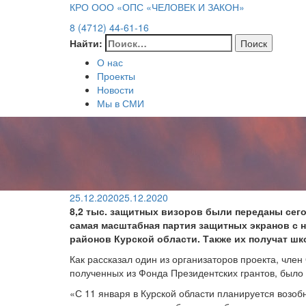
КРО ООО «ОПС «ЧЕЛОВЕК И ЗАКОН»
8 (4712) 44-61-16
Найти:
О нас
Проекты
Новости
Мы в СМИ
25.12.2020
25.12.2020
8,2 тыс. защитных визоров были переданы сег
самая масштабная партия защитных экранов с 
районов Курской области. Также их получат ш
Как рассказал один из организаторов проекта, чле
полученных из Фонда Президентских грантов, было
«С 11 января в Курской области планируется возо