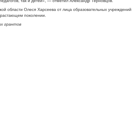
педагогов, так и детей», — отметил Александр Терновцов.
кой области Олеся Харсеева от лица образовательных учреждений 
одрастающем поколении.
их грантов