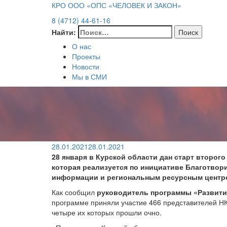
КРО ООО «ОПС «ЧЕЛОВЕК И ЗАКОН»
8 (4712) 44-61-16
Найти:
О нас
Проекты
Новости
Мы в СМИ
28.01.2021
28.01.2021
28 января в Курской области дан старт второ
которая реализуется по инициативе Благотвор
информации и региональным ресурсным центро
Как сообщил
руководитель программы «Развити
программе приняли участие 466 представителей НКО
четыре их которых прошли очно.