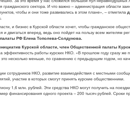
пешно. За это время у нас сложился большой пул неравнодушных л
 гражданского сектора. И что важно – администрация области заин
унктов, чтобы и они тоже развивались в этом плане», – отметила
д
.
асти, и бизнес в Курской области хочет, чтобы гражданское общест
 и двигаться вперед, ведь оно пойдет на пользу всем жителям ре
палаты РФ Елена Тополева-Солдунова.
нициатив Курской области, член Общественной палаты Курс
 эффективность работы курских НКО. «В прошлом году сразу же п
 это несколько меньше, по сравнению с предыдущим годом, но кач
ции сотрудников НКО, развитие взаимодействия с местными сообщ
тий, участие в которых смогут принять курские общественники.
иону 1,6 млн. рублей. Эти средства НКО могут получить на поезд
ер финансирования одного проекта – 200 тысяч рублей. Сроки при