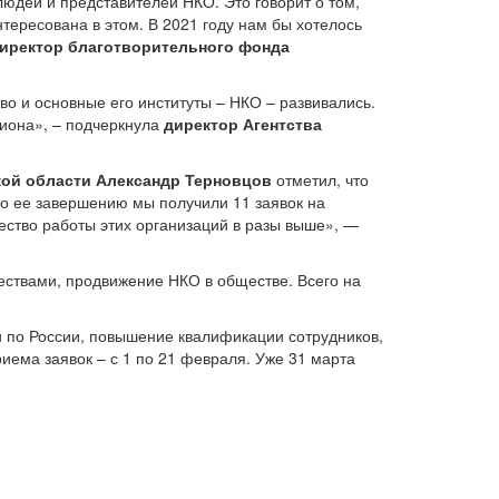
юдей и представителей НКО. Это говорит о том,
тересована в этом. В 2021 году нам бы хотелось
иректор благотворительного фонда
во и основные его институты – НКО – развивались.
гиона», – подчеркнула
директор Агентства
кой области Александр Терновцов
отметил, что
о ее завершению мы получили 11 заявок на
ество работы этих организаций в разы выше», —
ествами, продвижение НКО в обществе. Всего на
ки по России, повышение квалификации сотрудников,
ема заявок – с 1 по 21 февраля. Уже 31 марта