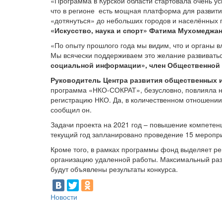
«Программа в Курской области стартовала очень ус
что в регионе есть мощная платформа для развития
«дотянуться» до небольших городов и населённых п
«Искусство, наука и спорт» Фатима Мухомеджан
«По опыту прошлого года мы видим, что и органы вл
Мы всячески поддерживаем это желание развиваться
социальной информации», член Общественной 
Руководитель Центра развития общественных и
программа «НКО-СОКРАТ», безусловно, повлияла на
регистрацию НКО. Да, в количественном отношении
сообщил он.
Задачи проекта на 2021 год – повышение компетен
текущий год запланировано проведение 15 мероприя
Кроме того, в рамках программы фонд выделяет рег
организацию удаленной работы. Максимальный разм
будут объявлены результаты конкурса.
Новости