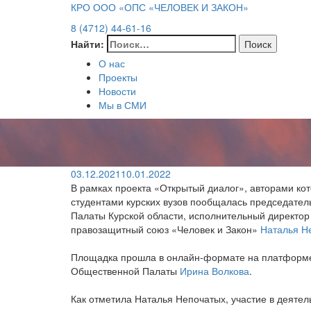
КРО ООО «ОПС «ЧЕЛОВЕК И ЗАКОН»
8 (4712) 44-61-16
Найти:
О нас
Проекты
Новости
Мы в СМИ
03.12.2021
10.01.2022
В рамках проекта «Открытый диалог», авторами ко
студентами курских вузов пообщалась председате
Палаты Курской области, исполнительный директо
правозащитный союз «Человек и Закон»
Наталья Н
Площадка прошла в онлайн-формате на платформе
Общественной Палаты
Ирина Волкова
.
Как отметила Наталья Непочатых, участие в деятел