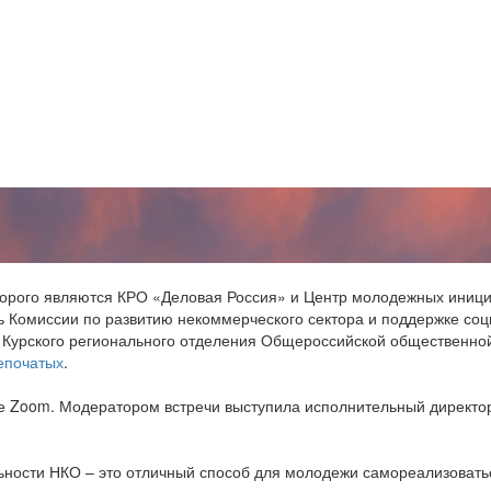
торого являются КРО «Деловая Россия» и Центр молодежных инициа
ль Комиссии по развитию некоммерческого сектора и поддержке с
р Курского регионального отделения Общероссийской общественн
епочатых
.
 Zoom. Модератором встречи выступила исполнительный директор
ьности НКО – это отличный способ для молодежи самореализоватьс