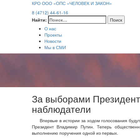
КРО ООО «ОПС «ЧЕЛОВЕК И ЗАКОН»
8 (4712) 44-61-16
Найти:
О нас
Проекты
Новости
Мы в СМИ
За выборами Президент
наблюдатели
Впервые в истории за ходом голосования буду
Президент Владимир Путин. Теперь общественны
выполнению поручения одной из первых.