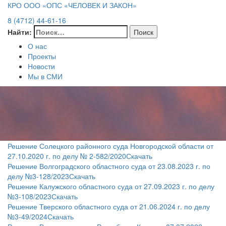
КРО ООО «ОПС «ЧЕЛОВЕК И ЗАКОН»
8 (4712) 44-61-16
Найти:
О нас
Проекты
Новости
Мы в СМИ
Решение Солецкого районного суда Новгородской области от
27.10.2020 г. по делу № 2-582/2020
Скачать
Решение Волгоградского областного суда от 23.08.2023 г. по
делу №3-128/2023
Скачать
Решение Калужского областного суда от 27.09.2023 г. по делу
№3-108/2023
Скачать
Решение Тверского областного суда от 21.06.2024 г. по делу
№3-49/2024
Скачать