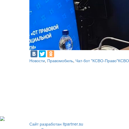
Новости
,
Правомобиль
,
Чат-бот "КСВО-Право"
КСВО
Сайт разработан itpartner.su