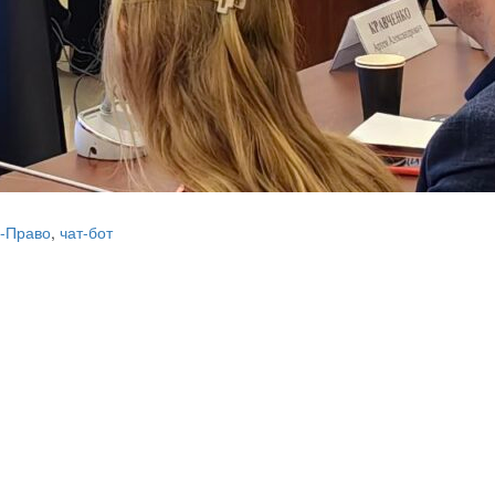
-Право
,
чат-бот