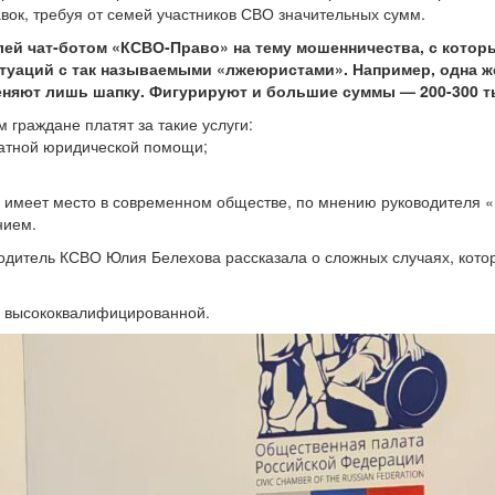
авок, требуя от семей участников СВО значительных сумм.
ей чат-ботом «КСВО-Право» на тему мошенничества, с котор
туаций с так называемыми «лжеюристами». Например, одна же
меняют лишь шапку. Фигурируют и большие суммы — 200-300 т
 граждане платят за такие услуги:
латной юридической помощи;
, имеет место в современном обществе, по мнению руководителя 
нием.
водитель КСВО Юлия Белехова рассказала о сложных случаях, кот
ь высококвалифицированной.