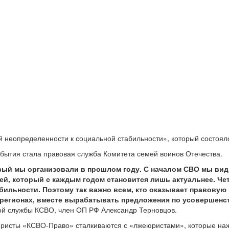
ой неопределенности к социальной стабильности», который состоя
обытия стала правовая служба Комитета семей воинов Отечества.
вый мы организовали в прошлом году. С началом СВО мы ви
ей, который с каждым годом становится лишь актуальнее. Че
бильности. Поэтому так важно всем, кто оказывает правовую
 регионах, вместе вырабатывать предложения по усовершенст
ой службы КСВО, член ОП РФ Александр Терновцов.
 юристы «КСВО-Право» сталкиваются с «лжеюристами», которые наж