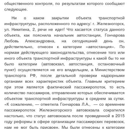
общественного контроля, по результатам которого сообщают
следующее.
Ни о каком закрытии объекта транспортной
инфраструктуры, расположенного по адресу: г. Железногорск,
ул. Никитина, 2, речи не идет! Что касается статуса данного
объекта, как пояснила начальник автостанции, Гончарова
Любовь Александровна, на сегодняшний день он,
действительно, отнесен к категории «автостанция». По
нормам действующего законодательства, отнесение того или
иного объекта транспортной инфраструктуры к какой бы то ни
было категории (автовокзал, автостанция, остановочный
пункт) осуществляется не его владельцем, а Министерством
транспорта РФ, после детальной проверки надзорными
органами всех характеристик объекта. Главным критерием
при этом является фактический пассажиропоток, то есть
количество пассажиров, отправление которых обеспечивается
объектом транспортной инфраструктуры в среднем за сутки.
«К сожалению, — отметила Гончарова Л.А., — со временем
пассажиропоток Железногорского автовокзала сократился
настолько, что статус автовокзала после проведенной в 2015
году реформы в сфере организации пассажирских перевозок,
нам не мог быть присвоен. Мы были отнесены к категории